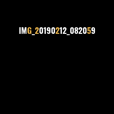
I
M
G
_
2
0
1
9
0
2
1
2
_
0
8
2
0
5
9